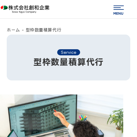
株式会社 創和企業
ME
ホーム
-
型枠数量積算代行
Service
型枠数量積算代行