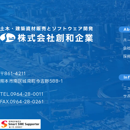
Ab
ホ
会
採
〒861-4211
In
熊本市南区城南町今吉野588-1
ニ
TEL.0964-28-0011
サ
FAX.0964-28-0261