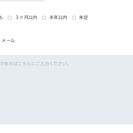
も
３ヶ月以内
半年以内
未定
メール