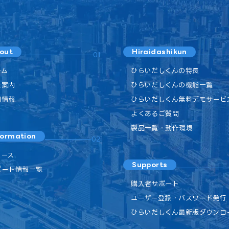
out
Hiraidashikun
01.
ーム
ひらいだしくんの特長
社案内
ひらいだしくんの機能一覧
用情報
ひらいだしくん無料デモサービ
よくあるご質問
製品一覧・動作環境
formation
02.
ュース
Supports
ポート情報一覧
購入者サポート
ユーザー登録・パスワード発行
ひらいだしくん最新版ダウンロ