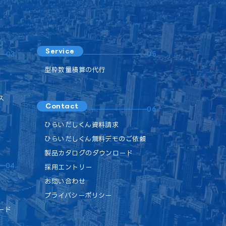
Service
03.
05.
型枠数量積算の代行
ス
Contact
06.
ひらいだしくん資料請求
ひらいだしくん無料デモのご依頼
製品カタログのダウンロード
04.
採用エントリー
お問い合わせ
プライバシーポリシー
ード