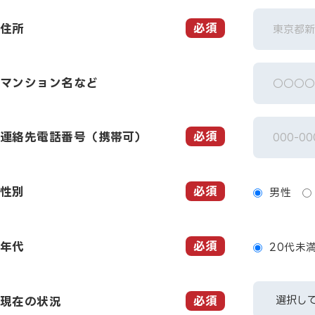
必須
住所
マンション名など
必須
連絡先電話番号（携帯可）
必須
性別
男性
必須
年代
20代未
必須
現在の状況