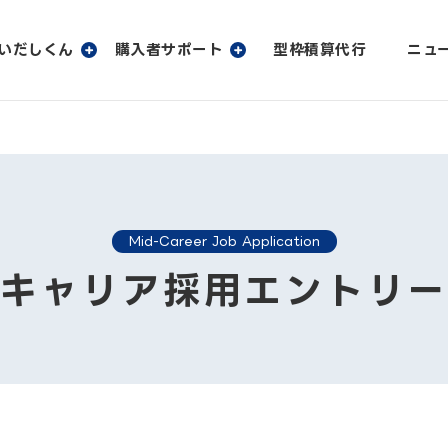
いだしくん
購入者サポート
型枠積算代行
ニュ
しくん
購入者サポート
会
しくんの特長
購入者サポート
ひらいだしくんの機能一覧
ユーザー
しくん無料デモサービス
ひらいだしくん最新版ダウンロード
よくあるご質問
サポート
Mid-Career Job Application
覧・動作環境
製品カタログのダウンロード
キャリア採用エントリ