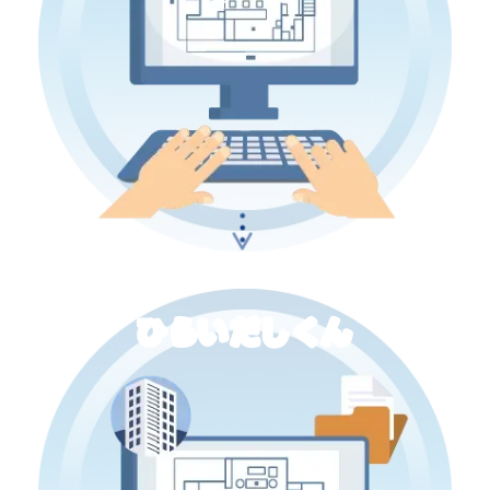
・
・
・
ひらいだしくん