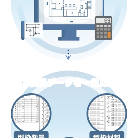
・
・
・
型枠積算データを一気に出力