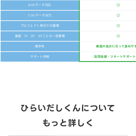
DXFデータ対応
○
CSVデータ出力
○
プロジェクト単位での管理
○
基礎・1F・2F・3Fごとの一括管理
○
操作性
画面の指示に沿って進めや
サポート体制
訪問指導・リモートサポート
ひらいだしくんについて
もっと詳しく