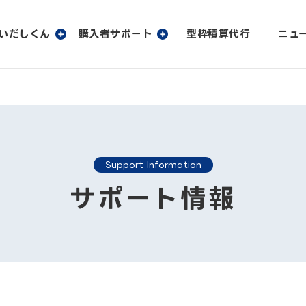
いだしくん
購入者サポート
型枠積算代行
ニュ
た
しくん
購入者サポート
会
しくんの特長
購入者サポート
ひらいだしくんの機能一覧
ユーザー
しくん無料デモサービス
ひらいだしくん最新版ダウンロード
よくあるご質問
サポート
Support Information
覧・動作環境
製品カタログのダウンロード
サポート情報