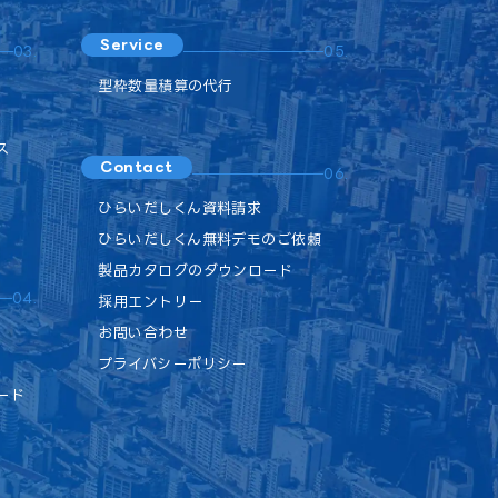
Service
03.
05.
型枠数量積算の代行
ス
Contact
06.
ひらいだしくん資料請求
ひらいだしくん無料デモのご依頼
製品カタログのダウンロード
04.
採用エントリー
お問い合わせ
プライバシーポリシー
ード