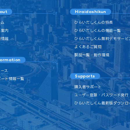
out
Hiraidashikun
01.
ーム
ひらいだしくんの特長
社案内
ひらいだしくんの機能一覧
用情報
ひらいだしくん無料デモサービ
よくあるご質問
製品一覧・動作環境
formation
02.
ュース
Supports
ポート情報一覧
購入者サポート
ユーザー登録・パスワード発行
ひらいだしくん最新版ダウンロ