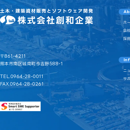
Ab
ホ
会
採
〒861-4211
In
熊本市南区城南町今吉野588-1
ニ
TEL.0964-28-0011
サ
FAX.0964-28-0261